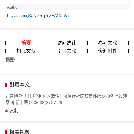
Author
LIU Jian-bo,SUN Zhi-jia,ZHANG Wei
摘要
访问统计
参考文献
相似文献
引证文献
资源附件
摘要:
引用本文
刘建博,孙志佳,张伟.痰热清注射液治疗社区获得性肺炎50例疗效观
察[J].新中医,2006,38(3):27-29
复制
相关视频