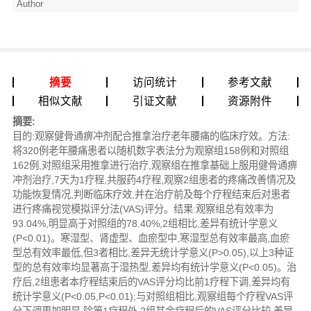
Author
摘要
访问统计
参考文献
相似文献
引证文献
资源附件
摘要:
目的:观察健骨通痹冲剂配合推拿治疗老年腰痛的临床疗效。方法:
将320例老年腰痛患者以随机数字表法分为观察组158例和对照组
162例,对照组采用推拿进行治疗,观察组在推拿基础上服用健骨通痹
冲剂治疗,7天为1疗程,共服药4疗程,观察2组患者的疼痛改善情况及
功能恢复情况,判断临床疗效,并在治疗前及每个疗程结束后对患者
进行疼痛视觉模拟评分法(VAS)评分。结果:观察组总有效率为
93.04%,明显高于对照组的78.40%,2组相比,差异有统计学意义
(P<0.01)。寒湿型、肾虚型、血瘀型中,寒湿型总有效率最高,血瘀
型总有效率最低,但3者相比,差异无统计学意义(P>0.05),以上3种证
型的总有效率均显著高于湿热型,差异均有统计学意义(P<0.05)。治
疗后,2组患者本疗程结束后的VAS评分均比前1疗程下调,差异均有
统计学意义(P<0.05,P<0.01);与对照组相比,观察组每个疗程VAS评
分下调更加明显,除第1疗程外,2组其余疗程后的VAS评分比较,差异