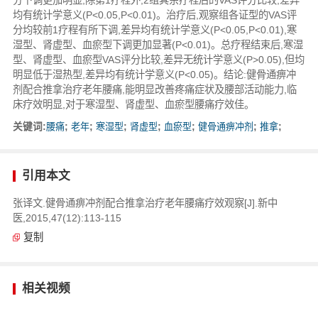
均有统计学意义(P<0.05,P<0.01)。治疗后,观察组各证型的VAS评
分均较前1疗程有所下调,差异均有统计学意义(P<0.05,P<0.01),寒
湿型、肾虚型、血瘀型下调更加显著(P<0.01)。总疗程结束后,寒湿
型、肾虚型、血瘀型VAS评分比较,差异无统计学意义(P>0.05),但均
明显低于湿热型,差异均有统计学意义(P<0.05)。结论:健骨通痹冲
剂配合推拿治疗老年腰痛,能明显改善疼痛症状及腰部活动能力,临
床疗效明显,对于寒湿型、肾虚型、血瘀型腰痛疗效佳。
关键词:
腰痛
;
老年
;
寒湿型
;
肾虚型
;
血瘀型
;
健骨通痹冲剂
;
推拿
;
引用本文
张译文.健骨通痹冲剂配合推拿治疗老年腰痛疗效观察[J].新中
医,2015,47(12):113-115
复制
相关视频