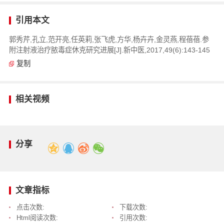
引用本文
郭秀芹,孔立,范开亮,任英莉,张飞虎,方华,杨卉卉,金灵燕,程蓓蓓.参
附注射液治疗脓毒症休克研究进展[J].新中医,2017,49(6):143-145
复制
相关视频
分享
文章指标
点击次数:
下载次数:
Html阅读次数:
引用次数: