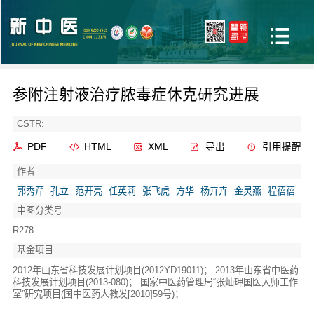
参附注射液治疗脓毒症休克研究进展
CSTR:
PDF
HTML
XML
导出
引用提醒
作者
郭秀芹
孔立
范开亮
任英莉
张飞虎
方华
杨卉卉
金灵燕
程蓓蓓
中图分类号
R278
基金项目
2012年山东省科技发展计划项目(2012YD19011)； 2013年山东省中医药
科技发展计划项目(2013-080)； 国家中医药管理局“张灿玾国医大师工作
室”研究项目(国中医药人教发[2010]59号)；