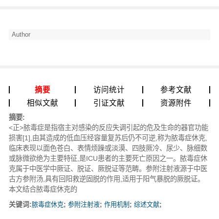
Author
摘要
访问统计
参考文献
相似文献
引证文献
资源附件
摘要:
<正>脓毒症是指宿主对感染的反应失调引起的危及生命的器官功能
损害[1],由其造成的低血压经容量复苏后仍不可逆,称为脓毒症休克,
临床表现以面色苍白、表情烦躁或淡漠、四肢厥冷、尿少、脉细数
或脉微欲绝为主要特征,是ICU患者的主要死亡原因之一。脓毒症休
克属于中医学中厥证、脱证、厥脱证等范畴。参附注射液源于中医
古方参附汤,具有回阳救逆固脱的作用,适用于阳气暴脱的厥脱证。
本文结合脓毒症休克的
关键词:
脓毒症休克
;
参附注射液
;
作用机制
;
综述文献
;