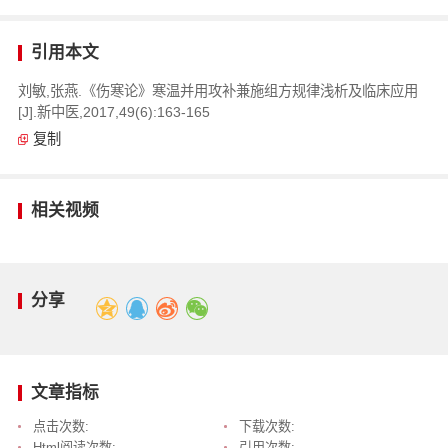
引用本文
刘敏,张燕.《伤寒论》寒温并用攻补兼施组方规律浅析及临床应用
[J].新中医,2017,49(6):163-165
复制
相关视频
分享
文章指标
点击次数:
下载次数:
Html阅读次数:
引用次数: