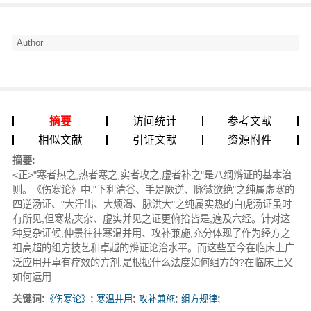
Author
摘要
访问统计
参考文献
相似文献
引证文献
资源附件
摘要:
<正>"寒者热之,热者寒之,实者攻之,虚者补之"是八纲辨证的基本治
则。《伤寒论》中,"下利清谷、手足厥逆、脉微欲绝"之纯属虚寒的
四逆汤证、"大汗出、大烦渴、脉洪大"之纯属实热的白虎汤证虽时
有所见,但寒热夹杂、虚实并见之证更俯拾皆是,遍及六经。针对这
种复杂证候,仲景往往寒温并用、攻补兼施,充分体现了作为经方之
祖高超的组方技艺和卓越的辨证论治水平。而这些至今在临床上广
泛应用并卓有疗效的方剂,是根据什么法度如何组方的?在临床上又
如何运用
关键词:
《伤寒论》
;
寒温并用
;
攻补兼施
;
组方规律
;