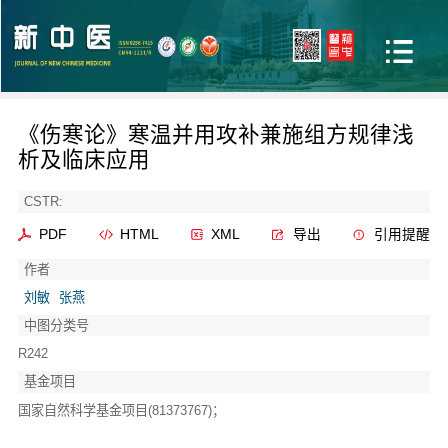
《伤寒论》寒温并用攻补兼施组方规律浅
析及临床应用
CSTR:
PDF
HTML
XML
导出
引用提醒
作者
刘敏
张燕
中图分类号
R242
基金项目
国家自然科学基金项目(81373767)；