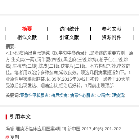
摘要
访问统计
参考文献
相似文献
引证文献
资源附件
摘要:
<正>理痰汤出自张锡纯《医学衷中参西录》,是治痰的重要方剂。原
方:生芡实(一两),清半夏(四钱),黑芝麻(三钱,炒捣),柏子仁(二钱,炒
捣),生杭芍(二钱),陈皮(二钱),茯苓片(二钱)。本方构思巧妙,疗效奇
佳。笔者用以治疗多种杂病,常收良效。现选几例病案报道如下。1
亚急性甲状腺炎赵某,女,39岁,2015年3月2日初诊。患者于10天前
受凉后出现发热、咽痛症状,经治后好转。1周前出现颈部
关键词:
亚急性甲状腺炎
;
梅尼埃病
;
病毒性心肌炎
;
少精症
;
理痰汤
;
引用本文
冯睿.理痰汤临床应用医案4则[J].新中医,2017,49(6):201-202
复制