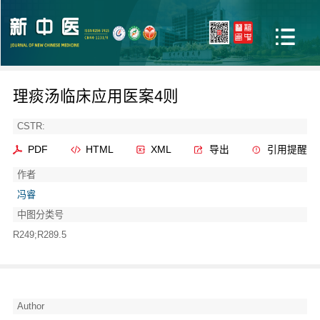
理痰汤临床应用医案4则
CSTR:
PDF
HTML
XML
导出
引用提醒
作者
冯睿
中图分类号
R249;R289.5
Author