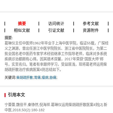
摘要
访问统计
参考文献
相似文献
引证文献
资源附件
摘要:
葛琳仪主任中医师1962年毕业于上海中医学院，临证55载，广探经
义之渊源，曾出任浙江中医学院院长、浙江省中医院院长，为第二
批全国名老中医药专家学术经验继承工作指导老师，临床对多系统
疾病诊治都颇有心得。因其德术双馨，2017年荣获“国医大师”称
号，实至名归。笔者有幸跟师学习，受益匪浅，现将葛老师运用柴
胡疏肝散治疗疾病医案4则总结如下。
关键词:
柴胡疏肝散
;
胃痛
;
瘿病
;
胁痛
;
引用本文
宁蕾蕾,魏佳平,秦铮然,倪海祥.葛琳仪运用柴胡疏肝散医案4则[J].新
中医,2018,50(2):180-182