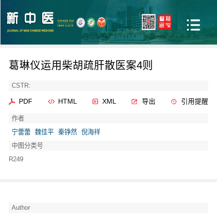
葛琳仪运用柴胡疏肝散医案4则
CSTR:
PDF
HTML
XML
导出
引用提醒
作者
宁蕾蕾
魏佳平
秦铮然
倪海祥
中图分类号
R249
Author