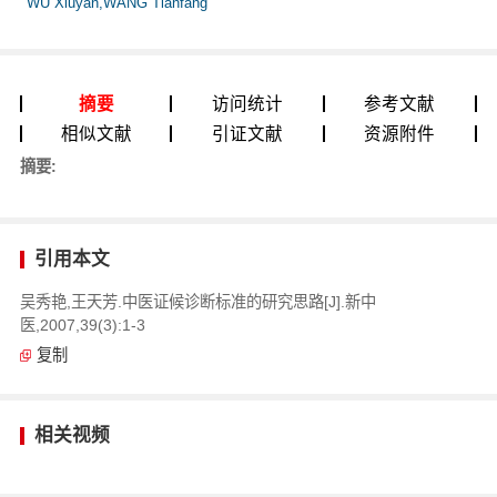
WU Xiuyan,WANG Tianfang
摘要
访问统计
参考文献
相似文献
引证文献
资源附件
摘要:
引用本文
吴秀艳,王天芳.中医证候诊断标准的研究思路[J].新中
医,2007,39(3):1-3
复制
相关视频