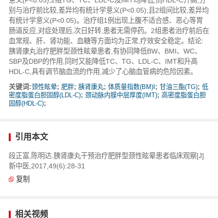
别与治疗前比较,差异均有统计学意义(P<0.05);且2组间比较,差异均
有统计学意义(P<0.05)。治疗组1例出现上腹不适合感、恶心等胃
肠道反应,对症处理后,次日好转,患者无需停药。2组患者治疗前后在
血常规、肝、肾功能、血糖等方面均为正常,疗效安全稳定。结论:
胰肾康丸治疗肥胖型颈性眩晕患者,有协同降低BW、BMI、WC、
SBP及DBP的作用,同时又能降低TC、TG、LDL-C、IMT和升高
HDL-C,具有调节脑血流的作用,减少了心脑血管病的危险因素。
关键词:
颈性眩晕
;
肥胖
;
胰肾康丸
;
体质量指数(BM)I
;
甘油三酯(TG)
;
低
密度脂蛋白胆固醇(LDL-C)
;
颈动脉内膜中层厚度(IMT)
;
高密度脂蛋白胆
固醇(HDL-C)
;
引用本文
段正富,陈明达.胰肾康丸干预治疗肥胖型颈性眩晕患者临床观察[J].
新中医,2017,49(6):28-31
复制
相关视频