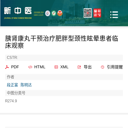
胰肾康丸干预治疗肥胖型颈性眩晕患者临
床观察
CSTR:
PDF
HTML
XML
导出
引用提醒
作者
段正富
陈明达
中图分类号
R274.9