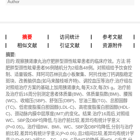
Author
摘要
访问统计
参考文献
相似文献
引证文献
资源附件
摘要:
目的:观察胰肾康丸治疗肥胖型颈性眩晕患者的临床疗效。方法:将
肥胖型颈性眩晕患者96例随机分为2组各48例。对照组给予饮食控
制、适量锻炼、拜阿司匹林抗血小板聚集、阿托伐他汀钙调脂稳定
斑块、改善脑供血(如马来酸桂哌齐特)、调控血压等治疗;治疗组在
对照组治疗方案的基础上加用胰肾康丸,每天3次,每次5 g。治疗前
及治疗后16周分别测定患者体质量(BW)、体质量指数(BMI)、腰围
(WC)、收缩压(SBP)、舒张压(DBP)、甘油三酯(TG)、总胆固醇
(TC)、低密度脂蛋白胆固醇(LDL-C)、高密度脂蛋白胆固醇(HDL-
C)、颈动脉内膜中层厚度(IMT)的变化。结果:治疗16周后,对照组
WC、SBP及DBP均降低,与治疗前比较,差异均有统计学意义
(P<0.05)。治疗组BW、BMI、WC、SBP及DBP均降低,分别与治疗
前比较,差异均有统计学意义(P<0.05);且2组间比较,差异均有统计学
意义(P<0.05);2组TG、TC、LDL-C及IMT均降低,而HDL-C升高,分