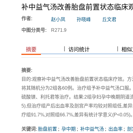
补中益气汤改善胎盘前置状态临床
作者:
赵小凤
孙晓峰
丘文君
中图分类号:
R271.9
|
|
|
|
摘要
访问统计
相似文
摘要:
目的:观察补中益气汤改善胎盘前置状态临床疗效。方法
将其随机分为2组各60例。治疗组予补中益气汤口服
硫酸镁、利托君等治疗。结果:2组孕妇孕中晚期阴道流
5),但治疗组产后出血率及剖宫产率均较对照组低,差异
疗组91.7%,对照组66.7%,差异有统计学意义(P<0
关键词:
胎盘前置
;
孕中期
;
补中益气汤
;
出血率
;
剖