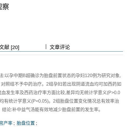
观察
|
|
|
献 [20]
文章评论
:以孕中期B超确诊为胎盘前置状态的孕妇120例为研究对象,
。对照组不予中药治疗。2组孕妇若出现阴道流血均可加西药如
血发生率及西药治疗率方面比较,差异均无统计学意义(P>0.0
均有统计学意义(P<0.05)。2组胎盘位置变化情况总有效率治
.05)。结论:补中益气汤能有效地减少胎盘前置的发生率。
宫产率
;
胎盘位置
;