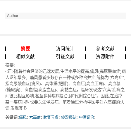
Author
摘要
访问统计
参考文献
相似文献
引证文献
资源附件
摘要:
<正>随着社会经济的迅速发展,生活水平的提高,痛风(高尿酸血症)病
人逐年增多。痛风患者多数存在一种或多种合并症,统称为"六高症",
指高尿酸血症(痛风)、高体重(肥胖)、高血压(高血压病)、高血糖
(糖尿病)、高血脂(高脂血症)、高黏血症。临床发现这"六高"疾病之
间彼此相互影响,甚至多种疾病复合,即"代谢综合征"。因此,在治疗
某一疾病同时也要关注伴发病。笔者通过分析中医学对六高症的认
识,发现其多
关键词:
痛风
;
六高症
;
脾肾亏虚
;
痰湿瘀结
;
中医证治
;