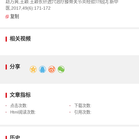
赵万爽,王颖.王颖长针透穴治疗膝骨关节炎经验介绍[J].新中
医,2017,49(6):171-172
复制
相关视频
分享
文章指标
点击次数:
下载次数:
Html阅读次数:
引用次数:
历史