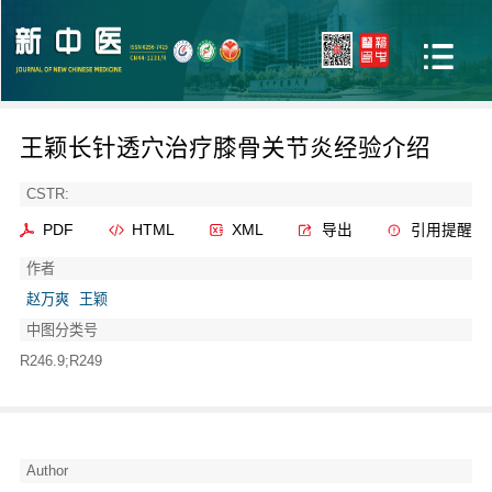
王颖长针透穴治疗膝骨关节炎经验介绍
CSTR:
PDF
HTML
XML
导出
引用提醒
作者
赵万爽
王颖
中图分类号
R246.9;R249
Author