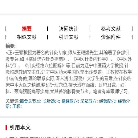
摘要
访问统计
参考文献
相似文献
引证文献
资源附件
摘要:
<正>王颖教授为著名的针灸专家,师从王耀斌先生,其编著了多部针
灸专著,如《临证选穴针灸指南》、《中医针灸内科学》、《中医外
科学》、《针灸经络穴位图解》等,目前为辽宁中医药大学教授,针
灸临床教研室主任,辽宁中医药大学国医堂出诊专家。王教授在教学
中言传身教,理论联系实际,深入浅出,深受广大学生的喜爱,在针灸临
床中本大医之精诚,精研针理穴位,擅长治疗面瘫、耳鸣耳聋、妇
科、颈肩腰腿痛等疾病,尤其善治膝骨关节炎。笔者有幸跟师学习,
关键词:
膝骨关节炎
;
长针透穴
;
循经取穴
;
局部取穴
;
经验配穴
;
经验介
绍
;
王颖
;
引用本文