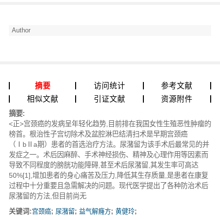
Author
摘要
访问统计
参考文献
相似文献
引证文献
资源附件
摘要:
<正>宫颈癌的发病呈年轻化趋势,目前排在我国女性生殖恶性肿瘤的
榜首。根治性子宫切除术及盆腔淋巴结清扫术是早期宫颈癌
（ⅠbⅡa期）患者的首选治疗方法。尿潴留为该手术后最常见的并
发症之一。术后因麻醉、手术神经损伤、精神及心理作用等因素而
导致不同程度的膀胱功能障碍,甚至术后尿潴留,其发生率可高达
50%[1],增加患者的身心痛苦及压力,降低其生存质量,是患者在康复
过程中十分重要且急需解决的问题。现代医学提出了各种防治术后
尿潴留的方法,但目前尚无
关键词:
宫颈癌
;
尿潴留
;
益气解癃方
;
黄健玲
;