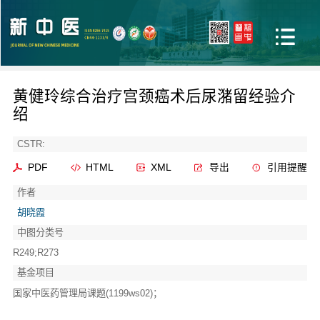
黄健玲综合治疗宫颈癌术后尿潴留经验介
绍
CSTR:
PDF
HTML
XML
导出
引用提醒
作者
胡晓霞
中图分类号
R249;R273
基金项目
国家中医药管理局课题(1199ws02)；