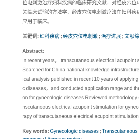
位电刺激治疗妇科疾病的临床研究文献，对经皮穴位
关临床试验的方法学、经皮穴位电刺激疗法在妇科疾
应用于临床。
关键词:
妇科疾病
;
经皮穴位电刺激
;
治疗进展
;
文献
Abstract:
In recent years， transcutaneous electrical acupoint 
Searched for China national knowledge infrastructur
ical analysis published in recent 10 years of applying
c diseases，and conducted application range and the c
on for gynecologic diseases.Reviewed methodology of 
nscutaneous electrical acupoint stimulation for gyneco
rapy of transcutaneous electrical acupoint stimulation
Key words:
Gynecologic diseases
;
Transcutaneous e