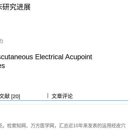
床研究进展
)
scutaneous Electrical Acupoint
es
|
|
|
献 [20]
文章评论
泛。检索知网、万方医学网，汇总近10年来发表的运用经皮穴