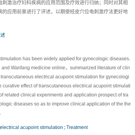
电刺激治疗妇科疾病的应用范围及疗效进行归纳；同时对其相
病的应用前景进行了评述，以期使经皮穴位电刺激疗法更好地
综述
stimulation has been widely applied for gynecologic diseases.
e and Wanfang medicine online，summarized literature of clin
 transcutaneous electrical acupoint stimulation for gynecologi
urative effect of transcutaneous electrical acupoint stimulati
related clinical experiments and application prospect of tra
logic diseases so as to improve clinical application of the the
.
lectrical acupoint stimulation
;
Treatment