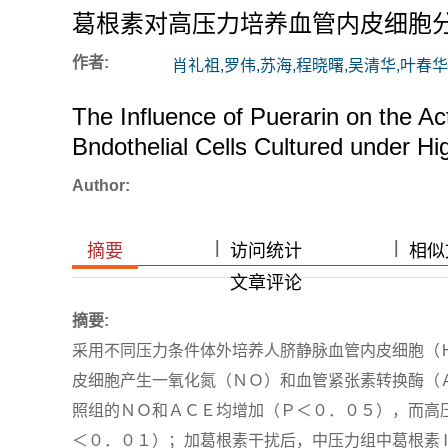
葛根素对高压力培养血管内皮细胞分
作者:
肖礼祖,罗伟,苏海,程晓曙,吴清华,叶春华
The Influence of Puerarin on the Ac
Bndothelial Cells Cultured under H
Author:
|
|
|
|
摘要
访问统计
相似文
文章评论
摘要:
采用不同压力条件体外培养人脐静脉血管内皮细胞（
皮细胞产生一氧化氮（ＮＯ）和血管紧张素转换酶（
照组的ＮＯ和ＡＣＥ均增加（Ｐ＜０．０５），而高
＜０．０１）；加葛根素干扰后，中压力组中葛根素