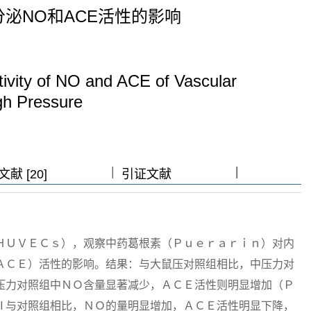
泌NO和ACE活性的影响
tivity of NO and ACE of Vascular
igh Pressure
|
|
|
献 [20]
引证文献
ＨＵＶＥＣｓ），观察中药葛根素（Ｐｕｅｒａｒｉｎ）对内
ＡＣＥ）活性的影响。结果：与大鼠压对照组相比，中压力对
压力对照组中ＮＯ含量显著减少，ＡＣＥ活性则明显增加（Ｐ
Ⅱ与对照组相比，ＮＯ的量明显增加，ＡＣＥ活性明显下降，