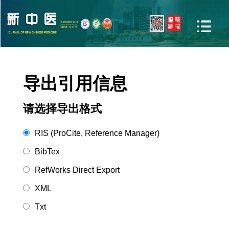
导出引用信息
请选择导出格式
RIS (ProCite, Reference Manager)
BibTex
RefWorks Direct Export
XML
Txt